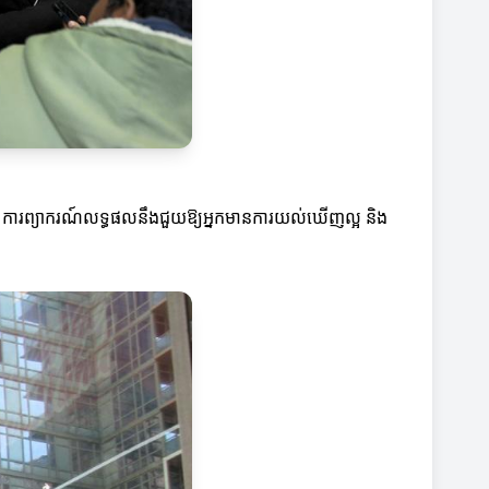
េង។ ការព្យាករណ៍លទ្ធផលនឹងជួយឱ្យអ្នកមានការយល់ឃើញល្អ និង