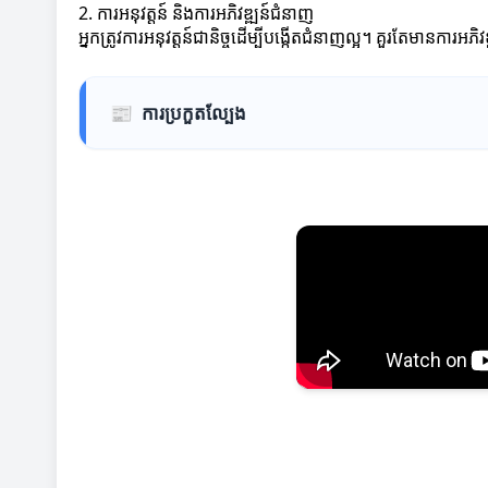
2. ការអនុវត្តន៍ និងការអភិវឌ្ឍន៍ជំនាញ
អ្នកត្រូវការអនុវត្តន៍ជានិច្ចដើម្បីបង្កើតជំនាញល្អ។ គួរតែមានកា
📰
ការប្រកួតល្បែង