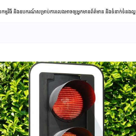
្រាស់កម្មវិធី និងឧបករណ៍សម្រាប់ការលេងអាចឲ្យអ្នកមានព័ត៌មាន និងទំនាក់ទំនងល