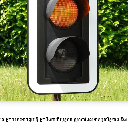
ស់អ្នក។ នេះអាចជួយឱ្យអ្នកដឹងថាតើយុទ្ធសាស្ត្រណាដែលមានប្រសិទ្ធភាព និងយ