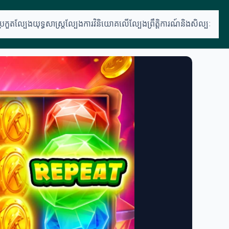
្រកួតល្បែង
យុទ្ធសាស្ត្រល្បែង
ការវិនិយោគលើល្បែង
ព្រឹត្តិការណ៍និងសិល្បៈ