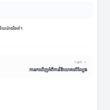
នន័យយ៉ាងរឹងមាំ។
បន្ទាប់
ការរកឃើញអំពីការវិនិយោគលើល្បែង