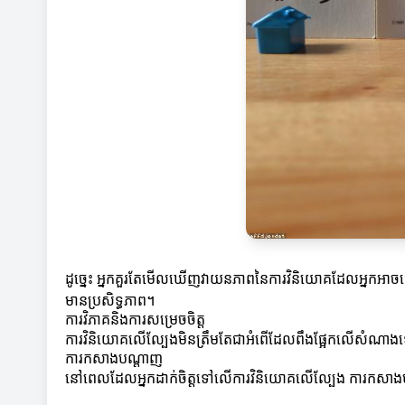
ដូច្នេះ អ្នកគួរតែមើលឃើញវាយនភាពនៃការវិនិយោគដែលអ្នកអាចធ្វើបាន
មានប្រសិទ្ធភាព។
ការវិភាគនិងការសម្រេចចិត្ត
ការវិនិយោគលើល្បែងមិនត្រឹមតែជាអំពើដែលពឹងផ្អែកលើសំណាងទេ ប៉ុន្ត
ការកសាងបណ្តាញ
នៅពេលដែលអ្នកដាក់ចិត្តទៅលើការវិនិយោគលើល្បែង ការកសាងបណ្តា