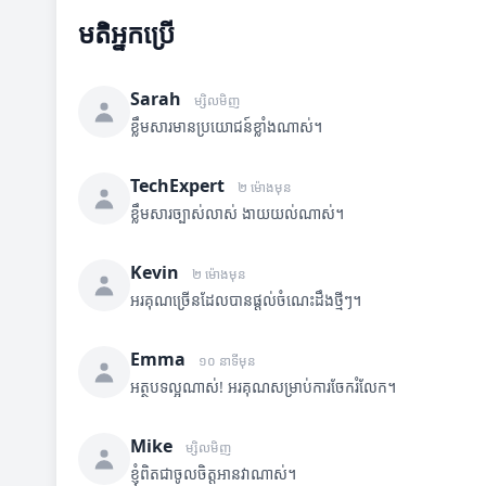
មតិអ្នកប្រើ
Sarah
ម្សិលមិញ
ខ្លឹមសារមានប្រយោជន៍ខ្លាំងណាស់។
TechExpert
២ ម៉ោងមុន
ខ្លឹមសារច្បាស់លាស់ ងាយយល់ណាស់។
Kevin
២ ម៉ោងមុន
អរគុណច្រើនដែលបានផ្តល់ចំណេះដឹងថ្មីៗ។
Emma
១០ នាទីមុន
អត្ថបទល្អណាស់! អរគុណសម្រាប់ការចែករំលែក។
Mike
ម្សិលមិញ
ខ្ញុំពិតជាចូលចិត្តអានវាណាស់។