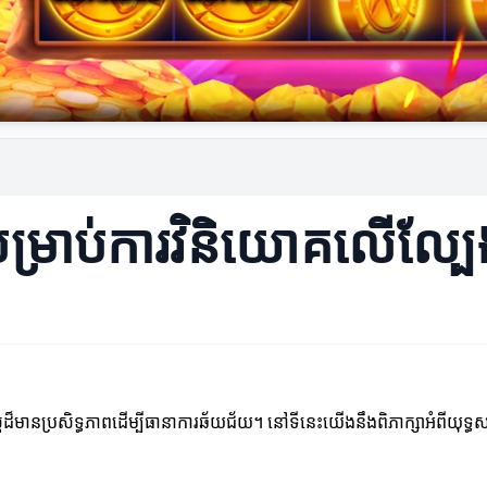
់សម្រាប់ការវិនិយោគលើល្ប
្រដ៏មានប្រសិទ្ធភាពដើម្បីធានាការឆ័យជ័យ។ នៅទីនេះយើងនឹងពិភាក្សាអំពីយុទ្