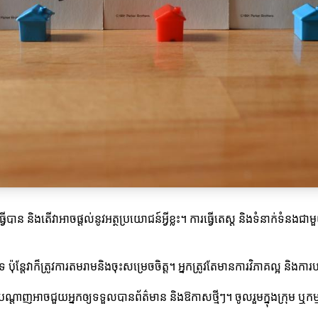
 និងតើវាអាចផ្តល់នូវអត្ថប្រយោជន៍អ្វីខ្លះ។ ការធ្វើតេស្ត និងទំនាក់ទំនងជាមួ
ែវាក៏ត្រូវការតមរាមនិងចុះសម្រេចចិត្ត។ អ្នកត្រូវតែមានការវិភាគល្អ និងការបន
ញអាចជួយអ្នកឲ្យទទួលបានព័ត៌មាន និងឱកាសថ្មីៗ។ ចូលរួមក្នុងក្រុម ឬកម្មវិ