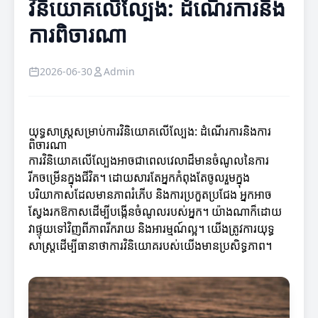
វិនិយោគលើល្បែង: ដំណើរការនិង
ការពិចារណា
2026-06-30
Admin
យុទ្ធសាស្ត្រសម្រាប់ការវិនិយោគលើល្បែង: ដំណើរការនិងការ
ពិចារណា
ការវិនិយោគលើល្បែងអាចជាពេលវេលាដ៏មានចំណូលនៃការ
រីកចម្រើនក្នុងជីវិត។ ដោយសារតែអ្នកកំពុងតែចូលរួមក្នុង
បរិយាកាសដែលមានភាពរំភើប និងការប្រកួតប្រជែង អ្នកអាច
ស្វែងរកឱកាសដើម្បីបង្កើនចំណូលរបស់អ្នក។ យ៉ាងណាក៏ដោយ
វាផ្ទុយទៅវិញពីភាពរីករាយ និងអារម្មណ៍ល្អ។ យើងត្រូវការយុទ្ធ
សាស្ត្រដើម្បីធានាថាការវិនិយោគរបស់យើងមានប្រសិទ្ធភាព។