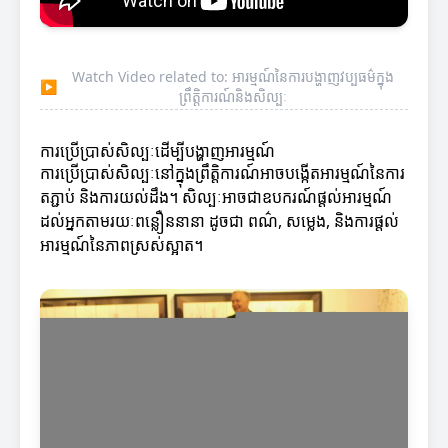
Watch Video related to: អារម្មណ៍នៃការបង្ហាញវប្បធម៌ក្នុង
▶
ព្រឹត្តិការណ៍និងសិល្បៈ
ការប្រើប្រាស់សិល្បៈដើម្បីបង្ហាញអារម្មណ៍
ការប្រើប្រាស់សិល្បៈនៅក្នុងព្រឹត្តិការណ៍អាចបង្កើតអារម្មណ៍នៃការ
តភ្ជាប់ និងការយល់ដឹង។ សិល្បៈអាចជាឧបករណ៍ផ្តល់អារម្មណ៍
ដល់អ្នកតាមរយៈពន្លឿននានា ដូចជា ពណ៌, សម្លេង, និងការផ្តល់
អារម្មណ៍នៃភាពស្រស់ស្អាត។