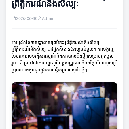
ព្រឹត្តិការណ៍និងសិល្បៈ
2026-06-30
Admin
អារម្មណ៍នៃការបង្ហាញវប្បធម៌ក្នុងព្រឹត្តិការណ៍និងសិល្បៈ
ព្រឹត្តិការណ៍និងសិល្បៈជាផ្នែកសំខាន់នៃវប្បធម៌មួយ។ ការបង្ហាញ
បែបនេះអាចបង្កើតអារម្មណ៍និងការយល់ដឹងថ្មីៗសម្រាប់អ្នកចូល
រួម។ ពីព្រោះវាជាការបង្ហាញពីអត្តសញ្ញាណ និងកន្លែងដែលអ្នកប្រើ
ប្រាស់អាចចូលរួមក្នុងការបង្កើតស្រាបស្នាដៃថ្មីៗ។