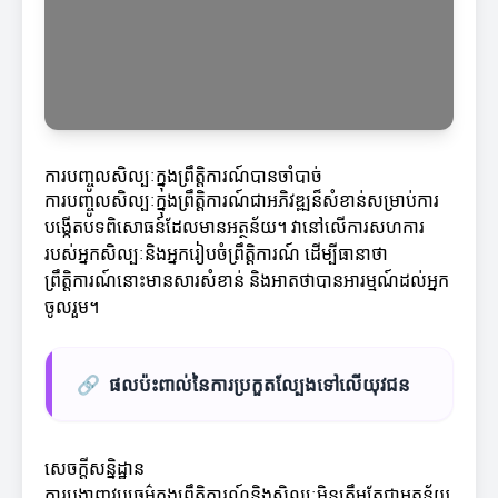
ការបញ្ចូលសិល្បៈក្នុងព្រឹត្តិការណ៍បានចាំបាច់
ការបញ្ចូលសិល្បៈក្នុងព្រឹត្តិការណ៍ជាអភិវឌ្ឍន៏សំខាន់សម្រាប់ការ
បង្កើតបទពិសោធន៍ដែលមានអត្ថន័យ។ វានៅលើការសហការ
របស់អ្នកសិល្បៈនិងអ្នករៀបចំព្រឹត្តិការណ៍ ដើម្បីធានាថា
ព្រឹត្តិការណ៍នោះមានសារសំខាន់ និងអាតថាបានអារម្មណ៍ដល់អ្នក
ចូលរួម។
🔗
ផលប៉ះពាល់នៃការប្រកួតល្បែងទៅលើយុវជន
សេចក្តីសន្និដ្ឋាន
ការបង្ហាញវប្បធម៌ក្នុងព្រឹត្តិការណ៍និងសិល្បៈមិនត្រឹមតែជាអត្ថន័យ