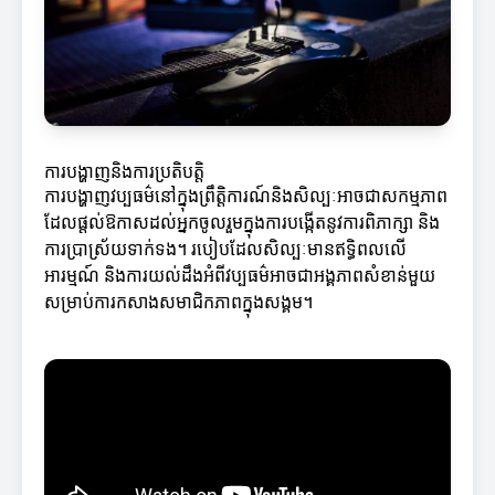
ការបង្ហាញនិងការប្រតិបត្តិ
ការបង្ហាញវប្បធម៌នៅក្នុងព្រឹត្តិការណ៍និងសិល្បៈអាចជាសកម្មភាព
ដែលផ្តល់ឱកាសដល់អ្នកចូលរួមក្នុងការបង្កើតនូវការពិភាក្សា និង
ការប្រាស្រ័យទាក់ទង។ របៀបដែលសិល្បៈមានឥទ្ធិពលលើ
អារម្មណ៍ និងការយល់ដឹងអំពីវប្បធម៌អាចជាអង្គភាពសំខាន់មួយ
សម្រាប់ការកសាងសមាជិកភាពក្នុងសង្គម។