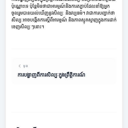
ប៉ុណ្ណោះទេ ប៉ុន្តែមិនថាជាអារម្មណ៍និងការតភ្ជាប់ដែលនាំឱ្យអ្នក
ចូលរួមបានយល់ឃើញនូវសិល្បៈ និងវប្បធម៌។ វាជាការបញ្ជាក់ថា
សិល្បៈអាចបង្កើតការស្ដីពីអារម្មណ៍ និងភាពស្មុគស្មាញក្នុងការដាក់
ចេញសិល្បៈៗនោះ។
មុន
ការបង្ហាញពីការសិល្បៈក្នុងព្រឹត្តិការណ៍