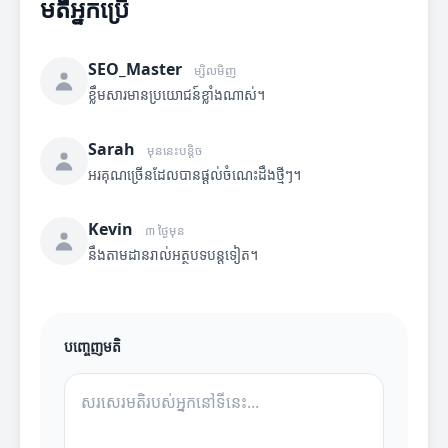
មតិអ្នកប្រើ
SEO_Master
ម្សិលមិញ
ខ្លឹមសារមានប្រយោជន៍ខ្លាំងណាស់។
Sarah
មុននេះបន្តិច
អរគុណច្រើនដែលបានផ្តល់ចំណេះដឹងថ្មីៗ។
Kevin
៣ ថ្ងៃមុន
នឹងតាមដានរាល់អត្ថបទបន្តទៀត។
បញ្ចេញមតិ