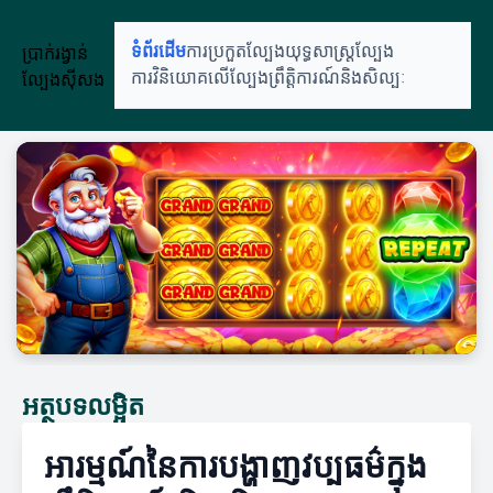
ប្រាក់រង្វាន់
ទំព័រដើម
ការប្រកួតល្បែង
យុទ្ធសាស្ត្រល្បែង
ល្បែងស៊ីសង
ការវិនិយោគលើល្បែង
ព្រឹត្តិការណ៍និងសិល្បៈ
អត្ថបទលម្អិត
អារម្មណ៍នៃការបង្ហាញវប្បធម៌ក្នុង