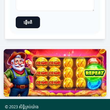
ផ្ញើមតិ
© 2023 សិទ្ធិគ្រប់យ៉ាង